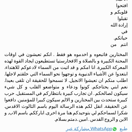
افتحوا
قلوبكم و
تقبلوا
إرادة الله
في
حياتكم.
انتم من
المختارين فاتبعوه و اخدموه هو فقط . انكم تعيشون في اوقات
المحنة الكبيرة و بالصلاة و الافخارستيا تستطيعون ايجاد القوة لهذه
المعركة الكبيرة. انا امكم و قد اتيت من السماء لادعوكم للاهتداء.
ابتعدوا عن الأشياء الدنيوية و توجهوا نحو السماء التي خلقتم لاجلها.
اطلب منكم ان تعيشوا الانجيل. لا تسمحوا للحقيقة ان تلقى بعيدا.
نعم ابني يحتاجكم. كونوا ودعاء و متواضعو القلب و كل شيء
سيكون لصالحكم . ان تجارب كبيرة بانتظاركم في المستقبل. حرب
كبيرة ستحدث بين المختارين و الالم سيكون كبيرا للمؤمنين. دافعوا
عن الحقيقة. انقل لكم هذه الرسالة اليوم باسم الثالوث الاقدس.
شكرا لسماحكم لي بتوحيدكم هنا مرة اخرى. ابارككم, باسم الاب, و
الابن و الروح القدس . امين .دمتم بسلام.
طبع
مشاركة عبر WhatsApp