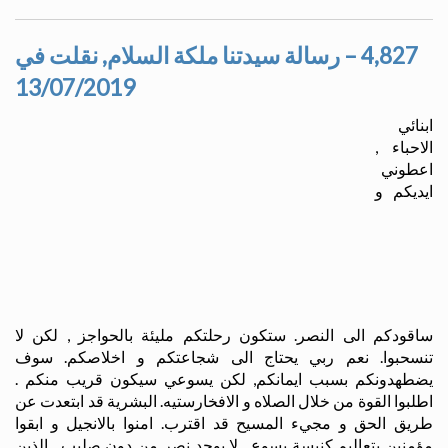
4,827 – رسالة سيدتنا ملكة السلام, نقلت في
13/07/2019
ابنائي
الاحباء ,
اعطوني
ايديكم و
ساقودكم الى النصر. ستكون رحلتكم مليئة بالحواجز , لكن لا
تنسحبوا. نعم ربي يحتاج الى شجاعتكم و اخلاصكم. سوف
يضطهدونكم بسبب ايمانكم, لكن يسوعي سيكون قريب منكم .
اطلبوا القوة من خلال الصلاه و الافخارستيه. البشرية قد ابتعدت عن
طريق الحق و مجيء المسيح قد اقترب. امنوا بالانجيل و ابقوا
مؤمنين بتعاليم كنيسة يسوع . لا يوجد نصر من دون صليب . الذين