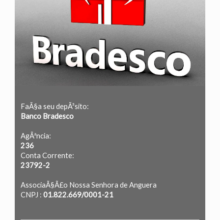
FaÃ§a seu depÃ³sito:
Banco Bradesco
AgÃªncia:
236
Conta Corrente:
23792-2
AssociaÃ§Ã£o Nossa Senhora de Anguera
CNPJ :
01.822.669/0001-21