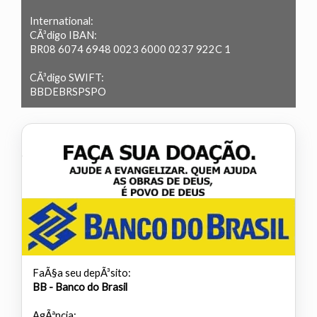
International:
CÃ³digo IBAN:
BR08 6074 6948 0023 6000 0237 922C 1
CÃ³digo SWIFT:
BBDEBRSPSPO
FaÃ§a seu depÃ³sito:
BB - Banco do Brasil
AgÃªncia: