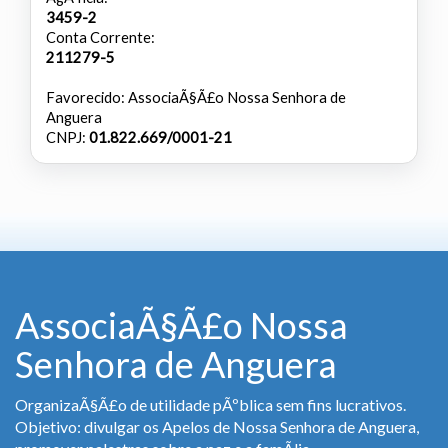
3459-2
Conta Corrente:
211279-5
Favorecido: AssociaÃ§Ã£o Nossa Senhora de
Anguera
CNPJ:
01.822.669/0001-21
AssociaÃ§Ã£o Nossa
Senhora de Anguera
OrganizaÃ§Ã£o de utilidade pÃºblica sem fins lucrativos.
Objetivo: divulgar os Apelos de Nossa Senhora de Anguera,