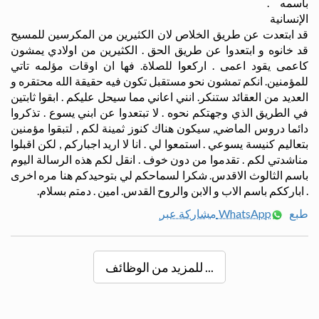
باسمه .
الإنسانية
قد ابتعدت عن طريق الخلاص لان الكثيرين من المكرسين للمسيح
قد خانوه و ابتعدوا عن طريق الحق . الكثيرين من اولادي يمشون
كاعمى يقود اعمى . اركعوا للصلاة. فها ان اوقات مؤلمه تاتي
للمؤمنين. انكم تمشون نحو مستقبل تكون فيه حقيقة الله محتقره و
العديد من العقائد ستنكر. انني اعاني مما سيحل عليكم . ابقوا ثابتين
في الطريق الذي وجهتكم نحوه . لا تبتعدوا عن ابني يسوع . تذكروا
دائما دروس الماضي, سيكون هناك كنوز ثمينة لكم , لتبقوا مؤمنين
بتعاليم كنيسة يسوعي . استمعوا لي . انا لا اريد اجباركم , لكن اقبلوا
مناشدتي لكم . تقدموا من دون خوف . انقل لكم هذه الرسالة اليوم
باسم الثالوث الاقدس. شكرا لسماحكم لي بتوحيدكم هنا مره اخرى
. ابارككم باسم الاب و الابن والروح القدس. امين . دمتم بسلام.
طبع
مشاركة عبر WhatsApp
للمزيد من الوظائف ...