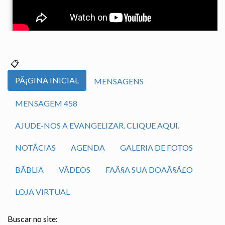
PÃ¡GINA INICIAL
MENSAGENS
MENSAGEM 458
AJUDE-NOS A EVANGELIZAR. CLIQUE AQUI.
NOTÃ­CIAS
AGENDA
GALERIA DE FOTOS
BÃ­BLIA
VÃ­DEOS
FAÃ§A SUA DOAÃ§Ã£O
LOJA VIRTUAL
Buscar no site: