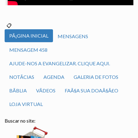
PÃ¡GINA INICIAL
MENSAGENS
MENSAGEM 458
AJUDE-NOS A EVANGELIZAR. CLIQUE AQUI.
NOTÃ­CIAS
AGENDA
GALERIA DE FOTOS
BÃ­BLIA
VÃ­DEOS
FAÃ§A SUA DOAÃ§Ã£O
LOJA VIRTUAL
Buscar no site: