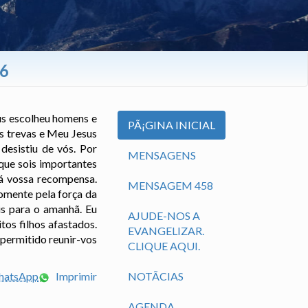
26
us escolheu homens e
PÃ¡GINA INICIAL
s trevas e Meu Jesus
desistiu de vós. Por
MENSAGENS
 que sois importantes
rá vossa recompensa.
MENSAGEM 458
omente pela força da
is para o amanhã. Eu
AJUDE-NOS A
tos filhos afastados.
EVANGELIZAR.
permitido reunir-vos
CLIQUE AQUI.
WhatsApp
Imprimir
NOTÃ­CIAS
AGENDA