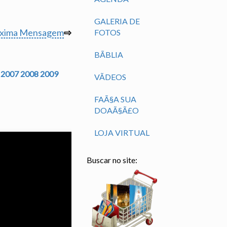
GALERIA DE
óxima Mensagem
⇨
FOTOS
BÃ­BLIA
2007
2008
2009
VÃ­DEOS
FAÃ§A SUA
DOAÃ§Ã£O
LOJA VIRTUAL
Buscar no site: