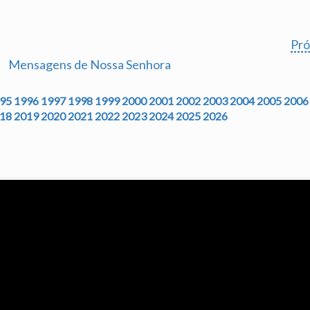
Pr
Mensagens de Nossa Senhora
95
1996
1997
1998
1999
2000
2001
2002
2003
2004
2005
2006
18
2019
2020
2021
2022
2023
2024
2025
2026