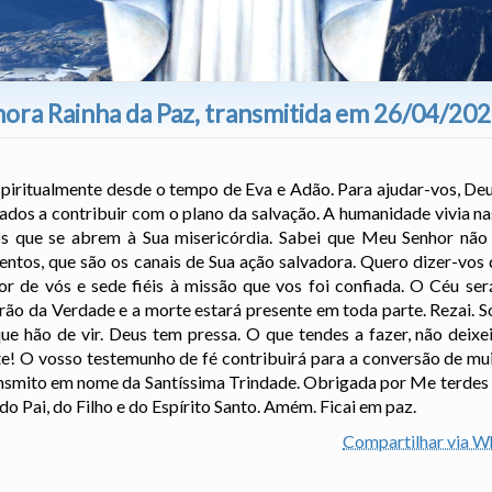
ora Rainha da Paz, transmitida em 26/04/20
spiritualmente desde o tempo de Eva e Adão. Para ajudar-vos, De
ados a contribuir com o plano da salvação. A humanidade vivia na
os que se abrem à Sua misericórdia. Sabei que Meu Senhor não 
mentos, que são os canais de Sua ação salvadora. Quero dizer-vos
or de vós e sede fiéis à missão que vos foi confiada. O Céu se
rão da Verdade e a morte estará presente em toda parte. Rezai. S
e hão de vir. Deus tem pressa. O que tendes a fazer, não deixe
te! O vosso testemunho de fé contribuirá para a conversão de mui
nsmito em nome da Santíssima Trindade. Obrigada por Me terdes 
 Pai, do Filho e do Espírito Santo. Amém. Ficai em paz.
Compartilhar via 