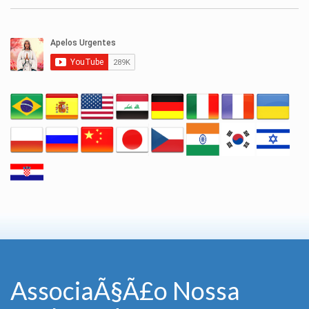
AssociaÃ§Ã£o Nossa