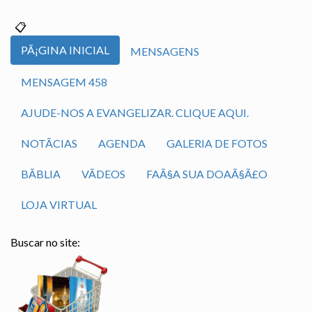
PÃ¡GINA INICIAL
MENSAGENS
MENSAGEM 458
AJUDE-NOS A EVANGELIZAR. CLIQUE AQUI.
NOTÃ­CIAS
AGENDA
GALERIA DE FOTOS
BÃ­BLIA
VÃ­DEOS
FAÃ§A SUA DOAÃ§Ã£O
LOJA VIRTUAL
Buscar no site: