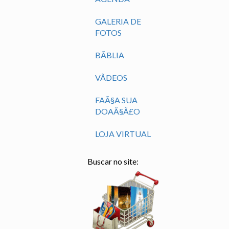
GALERIA DE
FOTOS
BÃ­BLIA
VÃ­DEOS
FAÃ§A SUA
DOAÃ§Ã£O
LOJA VIRTUAL
Buscar no site: