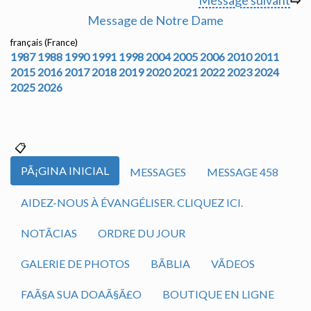
Message suivant
⇨
Message de Notre Dame
français (France)
1987
1988
1990
1991
1998
2004
2005
2006
2010
2011
2015
2016
2017
2018
2019
2020
2021
2022
2023
2024
2025
2026
PÃ¡GINA INICIAL
MESSAGES
MESSAGE 458
AIDEZ-NOUS À ÉVANGÉLISER. CLIQUEZ ICI.
NOTÃ­CIAS
ORDRE DU JOUR
GALERIE DE PHOTOS
BÃ­BLIA
VÃ­DEOS
FAÃ§A SUA DOAÃ§Ã£O
BOUTIQUE EN LIGNE