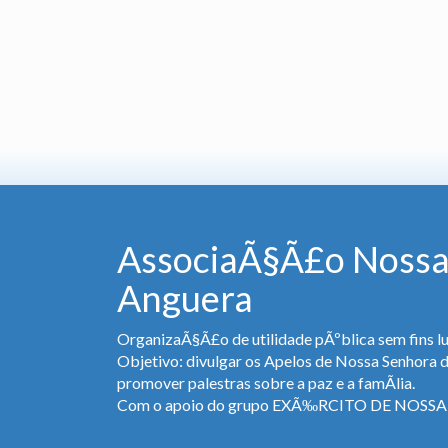
AssociaÃ§Ã£o Nossa
Anguera
OrganizaÃ§Ã£o de utilidade pÃºblica sem fins lu
Objetivo: divulgar os Apelos de Nossa Senhora 
promover palestras sobre a paz e a famÃ­lia.
Com o apoio do grupo EXÃ‰RCITO DE NOS