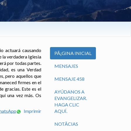
nio actuará causando
PÃ¡GINA INICIAL
 la verdadera Iglesia
erá por todas partes.
MENSAJES
nidad, es una Verdad
s, pero aquellos que
MENSAJE 458
rmaneced firmes en el
 gracias. Este es el
AYÚDANOS A
aquí una vez más. Os
EVANGELIZAR.
HAGA CLIC
WhatsApp
Imprimir
AQUÍ.
NOTÃ­CIAS