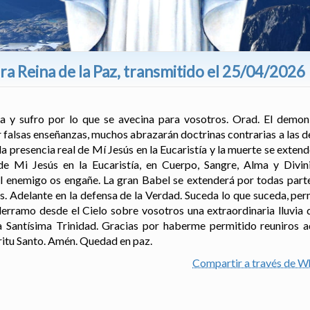
a Reina de la Paz, transmitido el 25/04/2026
a y sufro por lo que se avecina para vosotros. Orad. El demo
r falsas enseñanzas, muchos abrazarán doctrinas contrarias a las de
a presencia real de Mí Jesús en la Eucaristía y la muerte se extend
de Mi Jesús en la Eucaristía, en Cuerpo, Sangre, Alma y Divi
el enemigo os engañe. La gran Babel se extenderá por todas parte
os. Adelante en la defensa de la Verdad. Suceda lo que suceda, pe
rramo desde el Cielo sobre vosotros una extraordinaria lluvia de
 Santísima Trinidad. Gracias por haberme permitido reuniros 
ritu Santo. Amén. Quedad en paz.
Compartir a través de 