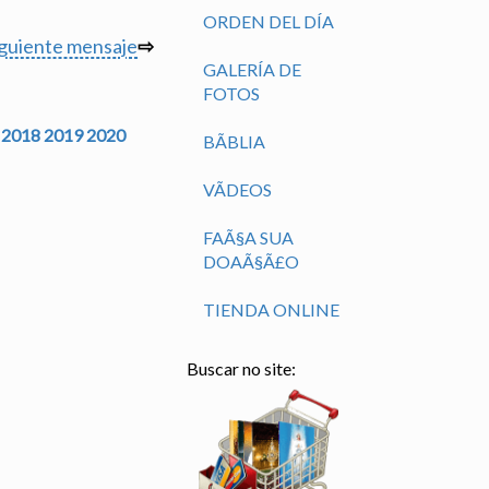
ORDEN DEL DÍA
iguiente mensaje
⇨
GALERÍA DE
FOTOS
2018
2019
2020
BÃ­BLIA
VÃ­DEOS
FAÃ§A SUA
DOAÃ§Ã£O
TIENDA ONLINE
Buscar no site: