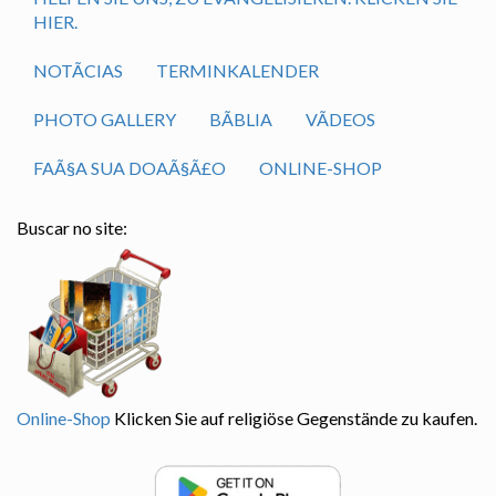
HIER.
NOTÃ­CIAS
TERMINKALENDER
PHOTO GALLERY
BÃ­BLIA
VÃ­DEOS
FAÃ§A SUA DOAÃ§Ã£O
ONLINE-SHOP
Buscar no site:
Online-Shop
Klicken Sie auf religiöse Gegenstände zu kaufen.