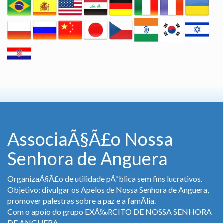
AssociaÃ§Ã£o Nossa
Senhora de Anguera
OrganizaÃ§Ã£o de utilidade pÃºblica sem fins lucrativos.
Objetivo: divulgar os Apelos de Nossa Senhora de Anguera,
promover palestras sobre a paz e a famÃ­lia.
Com o apoio do grupo EXÃ‰RCITO DE NOSSA SENHORA
DE ANGUERA