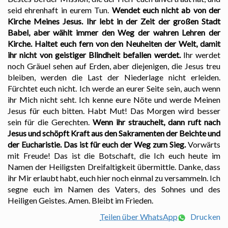
seid ehrenhaft in eurem Tun.
Wendet euch nicht ab von der
Kirche Meines Jesus.
Ihr lebt in der Zeit der großen Stadt
Babel, aber wählt immer den Weg der wahren Lehren der
Kirche.
Haltet euch fern von den Neuheiten der Welt, damit
ihr nicht von geistiger Blindheit befallen werdet.
Ihr werdet
noch Gräuel sehen auf Erden, aber diejenigen, die Jesus treu
bleiben, werden die Last der Niederlage nicht erleiden.
Fürchtet euch nicht. Ich werde an eurer Seite sein, auch wenn
ihr Mich nicht seht. Ich kenne eure Nöte und werde Meinen
Jesus für euch bitten. Habt Mut! Das Morgen wird besser
sein für die Gerechten.
Wenn ihr strauchelt, dann ruft nach
Jesus und schöpft Kraft aus den Sakramenten der Beichte und
der Eucharistie. Das ist für euch der Weg zum Sieg.
Vorwärts
mit Freude! Das ist die Botschaft, die Ich euch heute im
Namen der Heiligsten Dreifaltigkeit übermittle. Danke, dass
ihr Mir erlaubt habt, euch hier noch einmal zu versammeln. Ich
segne euch im Namen des Vaters, des Sohnes und des
Heiligen Geistes. Amen. Bleibt im Frieden.
Teilen über WhatsApp
Drucken